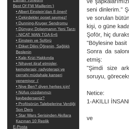
Zaman Yönetimi
ve şapkalarımız
Best Of FW Maillerim:)
seni dinlerim."
• Albert Einstein’dan 8 öneri!
ve sorulan bütün
• Çekirdekler poşet sevmez!
• Dunning-Kruger Sendromu
kişi, o güne kad
• Dünyayı Dolaşmanın Yeni Tarzı
Şoför, hiç dura
- NICAT MAN TGA 6×6
• Einstein ve Şoförü
"Böylesine basit
• Etiket Dilini Öğrenin, Sağlıklı
Sonra da salonu
Beslenin
• Kalp Krizi Hakkında
etmiş:
• Nihayet itiraf etmişler,
"Şimdi size ar
kemoterapi, radyoterapi ve
cerrahi müdahale kanseri
soruyu, göreceks
• Niye Ben? diyen herkes için‏!
• Nüfus cüzdanınızı
Netice:
kaybederseniz‏?
1-AKILLI İNSA
• Profösörün Talebelerine Verdiği
Son Ders
• Star Wars Serisinden Akıllara
ve
Kazınan 10 Replik
E-Posta