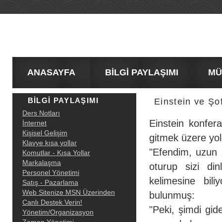
ANASAYFA
BİLGİ PAYLAŞIMI
MÜŞT
BİLGİ PAYLAŞIMI
Einstein ve Şo
Ders Notları
Einstein konfer
İnternet
Kişisel Gelişim
gitmek üz
ere yol
Klavye kısa yollar
"Efendim, uzun 
Komutlar - Kısa Yollar
Markalaşma
oturup sizi di
Personel Yönetimi
kelimesine bil
Satış - Pazarlama
Web Sitenize MSN Üzerinden
bulunmuş:
Canlı Destek Verin!
"Peki, şimdi gid
Yönetim/Organizasyon