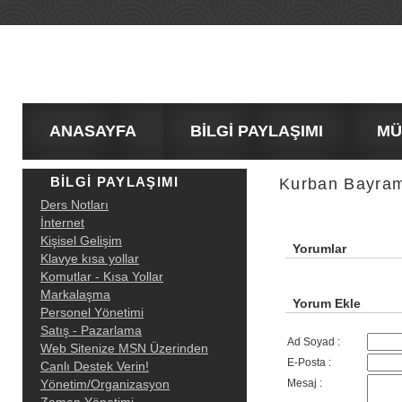
ANASAYFA
BİLGİ PAYLAŞIMI
MÜŞT
BİLGİ PAYLAŞIMI
Kurban Bayram
Ders Notları
İnternet
Kişisel Gelişim
Yorumlar
Klavye kısa yollar
Komutlar - Kısa Yollar
Markalaşma
Yorum Ekle
Personel Yönetimi
Satış - Pazarlama
Ad Soyad :
Web Sitenize MSN Üzerinden
E-Posta :
Canlı Destek Verin!
Yönetim/Organizasyon
Mesaj :