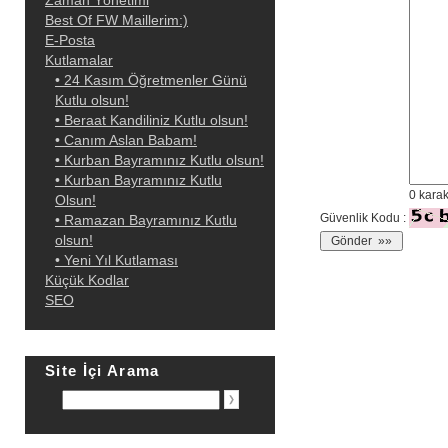
Zaman Yönetimi
Best Of FW Maillerim:)
E-Posta
Kutlamalar
• 24 Kasım Öğretmenler Günü
Kutlu olsun!
• Beraat Kandiliniz Kutlu olsun!
• Canım Aslan Babam!
• Kurban Bayramınız Kutlu olsun!
• Kurban Bayramınız Kutlu
0
karak
Olsun!
Güvenlik Kodu :
• Ramazan Bayramınız Kutlu
olsun!
• Yeni Yıl Kutlaması
Küçük Kodlar
SEO
Site İçi Arama